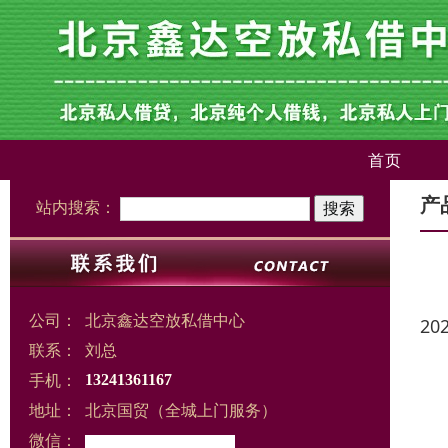
首页
产
站内搜索：
公司：
北京鑫达空放私借中心
20
联系：
刘总
手机：
13241361167
地址：
北京国贸（全城上门服务）
微信：