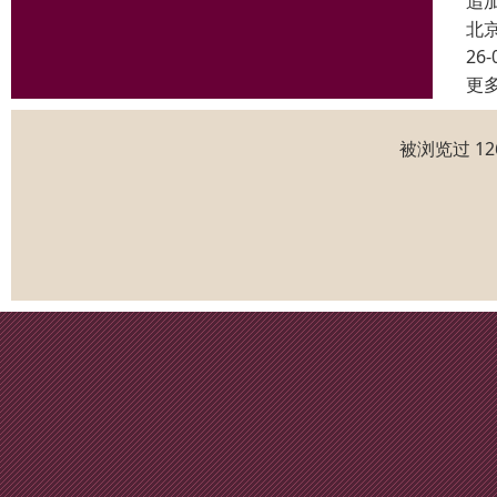
追
北
26-
更
被浏览过 1