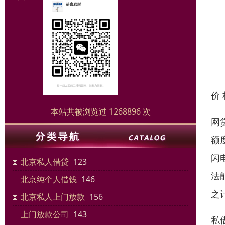
价
本站共被浏览过 1268896 次
网
额
闪
北京私人借贷
123
法
北京纯个人借钱
146
之
北京私人上门放款
156
上门放款公司
143
私