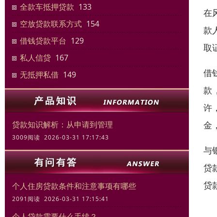
全款车抵押贷款
133
在
空放贷款联系方式
154
款
借钱贷款平台
129
取
私人信贷
167
借
无抵押私借
149
款
许
金
贷款知识解析：从申请到管理
3009阅读 2026-03-31 17:17:43
与
贷
贷
个人住房贷款条件和注意事项有哪些
2091阅读 2026-03-31 17:15:41
个人贷款需要什么手续？