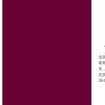
北
零
支
北
26-