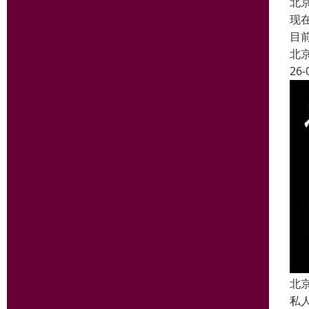
北
现
目
北
26-
北
私