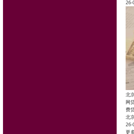
26-
北
网
费
北
26-
更