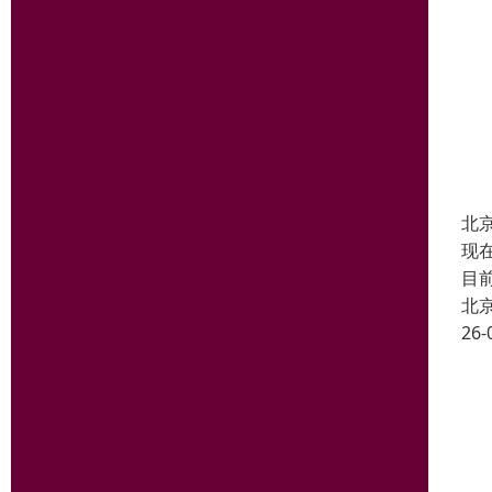
北
现
目
北
26-