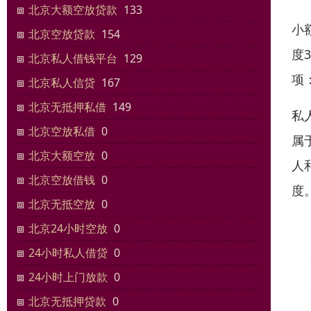
北京大额空放贷款
133
小
北京空放贷款
154
度
北京私人借钱平台
129
项
北京私人信贷
167
北京无抵押私借
149
私
北京空放私借
0
属
北京大额空放
0
人
北京空放借钱
0
度
北京无抵空放
0
北京24小时空放
0
24小时私人借贷
0
24小时上门放款
0
北京无抵押贷款
0