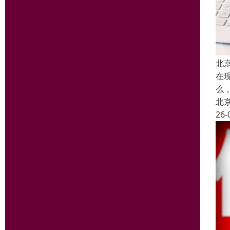
北
在
么
北
26-