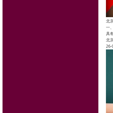
北
一
具
北
26-