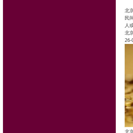
北
民
人
北
26-
北