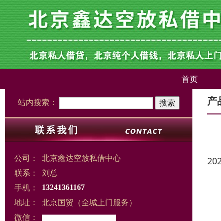
首页
产
站内搜索：
公司：
北京鑫达空放私借中心
20
联系：
刘总
手机：
13241361167
地址：
北京国贸（全城上门服务）
微信：