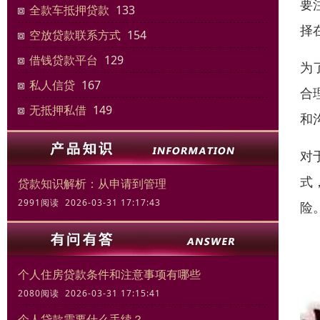
要
全款车抵押贷款
133
择
空放贷款联系方式
154
借钱贷款平台
129
为
私人信贷
167
合
无抵押私借
149
和
对
式
贷款知识解析：从申请到管理
2991阅读 2026-03-31 17:17:43
险
个人住房贷款条件和注意事项有哪些
2080阅读 2026-03-31 17:15:41
个人贷款需要什么手续？