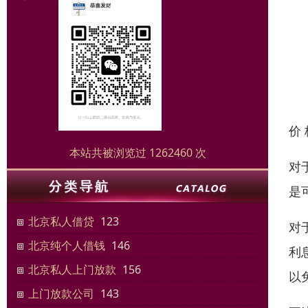
价
本站共被浏览过 1262460 次
对
是
北京私人借贷
123
对
北京纯个人借钱
146
利
北京私人上门放款
156
以
上门放款公司
143