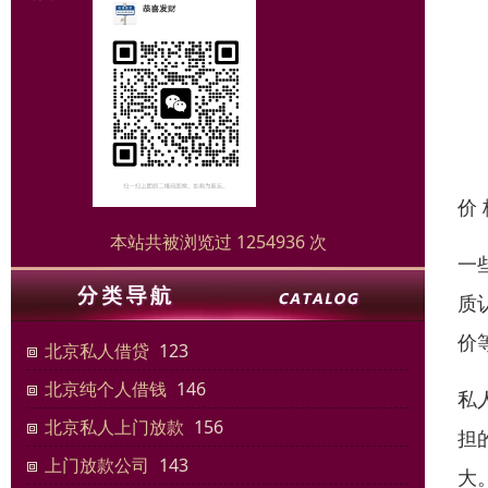
价
本站共被浏览过 1254936 次
一
质
价
北京私人借贷
123
北京纯个人借钱
146
私
北京私人上门放款
156
担
上门放款公司
143
大