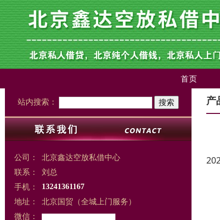
首页
产
站内搜索：
公司：
北京鑫达空放私借中心
20
联系：
刘总
手机：
13241361167
地址：
北京国贸（全城上门服务）
微信：