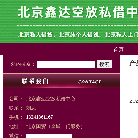
首页
产
站内搜索：
公司：
北京鑫达空放私借中心
20
联系：
刘总
手机：
13241361167
地址：
北京国贸（全城上门服务）
微信：