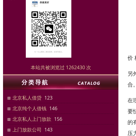
价
本站共被浏览过 1262430 次
另
合
北京私人借贷
123
在
北京纯个人借钱
146
要
北京私人上门放款
156
的
上门放款公司
143
压